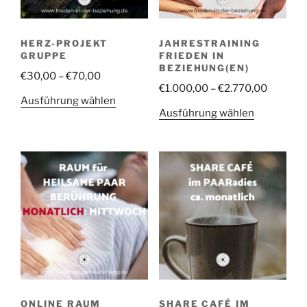
der
der
Produktseite
Produktsei
HERZ-PROJEKT
JAHRESTRAINING
gewählt
gewählt
GRUPPE
FRIEDEN IN
werden
werden
BEZIEHUNG(EN)
Preisspanne:
€
30,00
–
€
70,00
Preissp
€
1.000,00
–
€
2.770,00
€30,00
Dieses
Ausführung wählen
€1.000,
bis
Dieses
Ausführung wählen
Produkt
bis
€70,00
Produkt
weist
€2.770,
weist
mehrere
mehrere
Varianten
Varianten
auf.
auf.
Die
Die
Optionen
Optionen
können
können
auf
auf
der
der
Produktseite
Produktsei
gewählt
ONLINE RAUM
SHARE CAFÉ IM