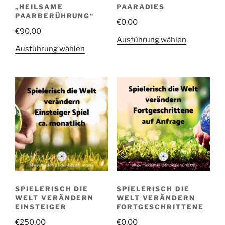
gewählt
werden
„HEILSAME
PAARADIES
werden
PAARBERÜHRUNG“
€
0,00
€
90,00
Dieses
Ausführung wählen
Dieses
Ausführung wählen
Produkt
Produkt
weist
weist
mehrere
mehrere
Varianten
Varianten
auf.
auf.
Die
Die
Optionen
Optionen
können
können
auf
auf
der
der
Produktsei
Produktseite
gewählt
SPIELERISCH DIE
SPIELERISCH DIE
gewählt
werden
WELT VERÄNDERN
WELT VERÄNDERN
werden
EINSTEIGER
FORTGESCHRITTENE
€
250,00
€
0,00