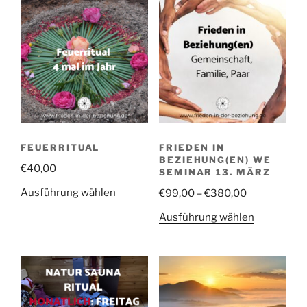
Varianten
auf.
Die
Optionen
können
auf
der
Produktsei
gewählt
FEUERRITUAL
FRIEDEN IN
werden
BEZIEHUNG(EN) WE
€
40,00
SEMINAR 13. MÄRZ
Dieses
Preisspanne
Ausführung wählen
€
99,00
–
€
380,00
Produkt
€99,00
Dieses
Ausführung wählen
weist
bis
Produkt
mehrere
€380,00
weist
Varianten
mehrere
auf.
Varianten
Die
auf.