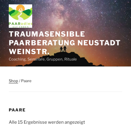
Zum
Inhalt
springen
TRAUMASENSIBLE
PAARBERATUNG NEUSTADT
WEINSTR.
Coaching, Seminare, Gruppen, Rituale
Shop
/ Paare
PAARE
Alle 15 Ergebnisse werden angezeigt