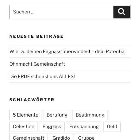
Varianten
Suche
auf.
Suche
nach:
Die
Optionen
können
NEUESTE BEITRÄGE
auf
der
Wie Du deinen Engpass überwindest – dein Potential
Produktseite
gewählt
Ohnmacht Gemeinschaft
werden
Die ERDE schenkt uns ALLES!
SCHLAGWÖRTER
5 Elemente
Berufung
Bestimmung
Celestine
Engpass
Entspannung
Geld
Gemeinschaft
Gradido
Gruppe