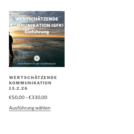
Produkt
€30,00
weist
mehrere
Varianten
auf.
Die
Optionen
können
auf
der
Produktsei
WERTSCHÄTZENDE
gewählt
KOMMUNIKATION
werden
13.2.26
Preisspanne:
€
50,00
–
€
330,00
€50,00
Dieses
Ausführung wählen
bis
Produkt
€330,00
weist
mehrere