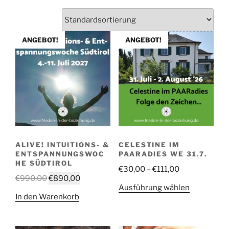
ANGEBOT!
ANGEBOT!
ALIVE! INTUITIONS- &
CELESTINE IM
ENTSPANNUNGSWOC
PAARADIES WE 31.7.
HE SÜDTIROL
Preisspanne:
€
30,00
–
€
111,00
Ursprünglicher
Aktueller
€
990,00
€
890,00
€30,00
Dieses
Ausführung wählen
Preis
Preis
bis
In den Warenkorb
Produkt
war:
ist:
€111,00
weist
€990,00
€890,00.
mehrere