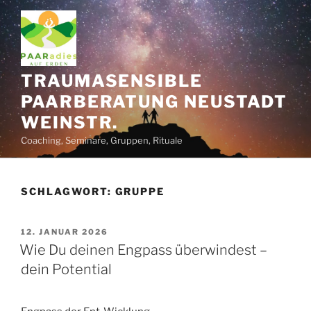
Zum
Inhalt
springen
TRAUMASENSIBLE
PAARBERATUNG NEUSTADT
WEINSTR.
Coaching, Seminare, Gruppen, Rituale
SCHLAGWORT:
GRUPPE
VERÖFFENTLICHT
12. JANUAR 2026
AM
Wie Du deinen Engpass überwindest –
dein Potential