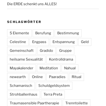
Die ERDE schenkt uns ALLES!
SCHLAGWÖRTER
5 Elemente
Berufung
Bestimmung
Celestine
Engpass
Entspannung
Geld
Gemeinschaft
Gradido
Gruppe
heilsame Sexualität
Kontrolldrama
Mayakalender
Meditation
Nahual
newearth
Online
Paaradies
Ritual
Schamanisch
Schuldgeldsystem
Strohballenhaus
Terra Preta
Traumasensible Paartherapie
Trenntoilette