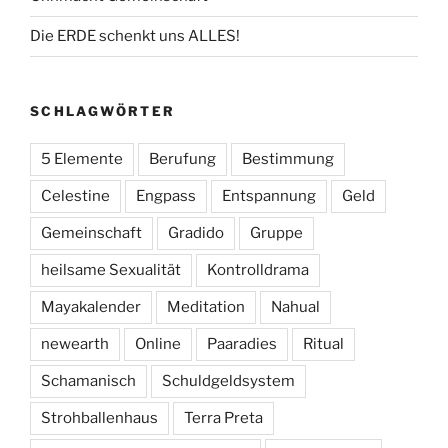
Die ERDE schenkt uns ALLES!
SCHLAGWÖRTER
5 Elemente
Berufung
Bestimmung
Celestine
Engpass
Entspannung
Geld
Gemeinschaft
Gradido
Gruppe
heilsame Sexualität
Kontrolldrama
Mayakalender
Meditation
Nahual
newearth
Online
Paaradies
Ritual
Schamanisch
Schuldgeldsystem
Strohballenhaus
Terra Preta