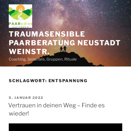
Zum
Inhalt
springen
TRAUMASENSIBLE
PAARBERATUNG NEUSTADT
WEINSTR.
Coaching, Seminare, Gruppen, Rituale
SCHLAGWORT:
ENTSPANNUNG
VERÖFFENTLICHT
5. JANUAR 2022
AM
Vertrauen in deinen Weg – Finde es
wieder!