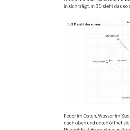
in sich trägt. In 3D sieht das so 
Feuer im Osten, Wasser im Süd
nach oben und unten öffnet sic
Pyramide. dein maximales Poten