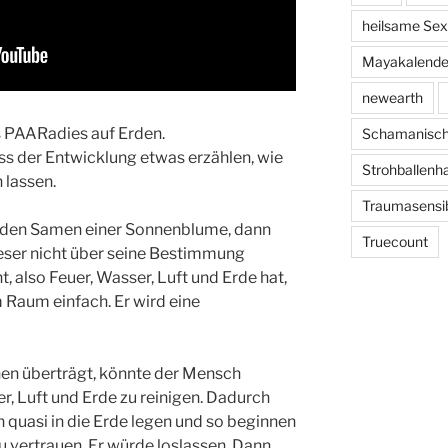
heilsame Sexu
Mayakalende
newearth
 PAARadies auf Erden.
Schamanisc
ss der Entwicklung etwas erzählen, wie
Strohballenh
 lassen.
Traumasensib
, den Samen einer Sonnenblume, dann
Truecount
eser nicht über seine Bestimmung
, also Feuer, Wasser, Luft und Erde hat,
 Raum einfach. Er wird eine
n überträgt, könnte der Mensch
r, Luft und Erde zu reinigen. Dadurch
quasi in die Erde legen und so beginnen
u vertrauen. Er würde loslassen. Dann