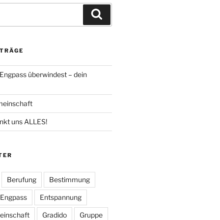
Suchen
ITRÄGE
Engpass überwindest – dein
einschaft
nkt uns ALLES!
TER
Berufung
Bestimmung
Engpass
Entspannung
inschaft
Gradido
Gruppe