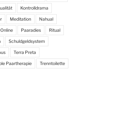
alität
Kontrolldrama
r
Meditation
Nahual
Online
Paaradies
Ritual
h
Schuldgeldsystem
aus
Terra Preta
le Paartherapie
Trenntoilette