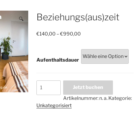
Beziehungs(aus)zeit
🔍
Preisspanne:
€
140,00
–
€
990,00
€140,00
bis
€990,00
Aufenthaltsdauer
Beziehungs(aus)zeit
Jetzt buchen
Menge
Artikelnummer:
n. a.
Kategorie:
Unkategorisiert