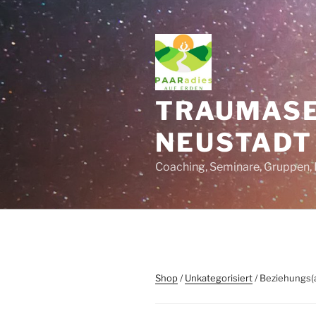
Zum
Inhalt
springen
TRAUMASE
NEUSTADT
Coaching, Seminare, Gruppen, 
Shop
/
Unkategorisiert
/ Beziehungs(a