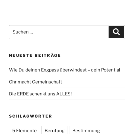
Produkt
weist
weist
mehrere
mehrere
Varianten
Varianten
auf.
Suche
auf.
Suche
Die
nach:
Die
Optionen
Optionen
können
können
auf
NEUESTE BEITRÄGE
auf
der
der
Produktseite
Wie Du deinen Engpass überwindest – dein Potential
Produktsei
gewählt
gewählt
Ohnmacht Gemeinschaft
werden
werden
Die ERDE schenkt uns ALLES!
SCHLAGWÖRTER
5 Elemente
Berufung
Bestimmung