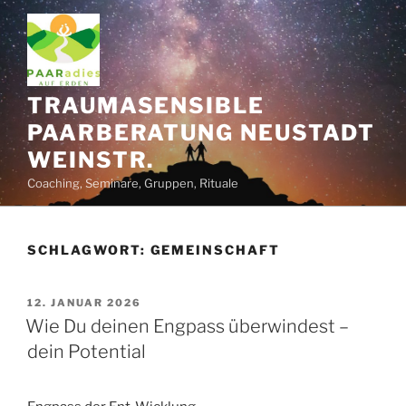
Zum
Inhalt
springen
TRAUMASENSIBLE
PAARBERATUNG NEUSTADT
WEINSTR.
Coaching, Seminare, Gruppen, Rituale
SCHLAGWORT:
GEMEINSCHAFT
VERÖFFENTLICHT
12. JANUAR 2026
AM
Wie Du deinen Engpass überwindest –
dein Potential