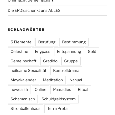
Ohnmacht Gemeinschaft
Die ERDE schenkt uns ALLES!
SCHLAGWÖRTER
5 Elemente
Berufung
Bestimmung
Celestine
Engpass
Entspannung
Geld
Gemeinschaft
Gradido
Gruppe
heilsame Sexualität
Kontrolldrama
Mayakalender
Meditation
Nahual
newearth
Online
Paaradies
Ritual
Schamanisch
Schuldgeldsystem
Strohballenhaus
Terra Preta