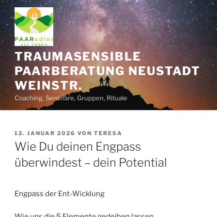
Zum
Inhalt
springen
TRAUMASENSIBLE
PAARBERATUNG NEUSTADT
WEINSTR.
Coaching, Seminare, Gruppen, Rituale
VERÖFFENTLICHT
12. JANUAR 2026
VON
TERESA
AM
Wie Du deinen Engpass
überwindest – dein Potential
Engpass der Ent-Wicklung
Wie uns die 5 Elemente gedeihen lassen