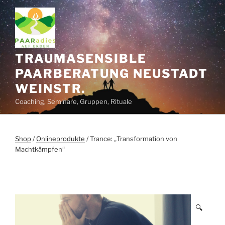
Zum
Inhalt
springen
TRAUMASENSIBLE
PAARBERATUNG NEUSTADT
WEINSTR.
Coaching, Seminare, Gruppen, Rituale
Shop
/
Onlineprodukte
/ Trance: „Transformation von
Machtkämpfen“
🔍