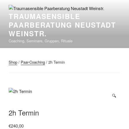
Zum
Inhalt
TRAUMASENSIBLE
springen
PAARBERATUNG NEUSTADT
WEINSTR.
Coaching, Seminare, Gruppen, Rituale
Shop
/
Paar-Coaching
/ 2h Termin
🔍
2h Termin
€
240,00