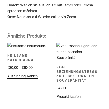
Coach
: Wählen sie aus, ob sie mit Tamer oder Teresa
sprechen möchten.
Orte
: Neustadt a.d.W. oder online via Zoom
Ähnliche Produkte
HEILSAME
NATURSAUNA
Preisspanne:
€
30,00
–
€
60,00
VOM
BEZIEHUNGSSTRESS
€30,00
Dieses
Ausführung wählen
ZUR EMOTIONALEN
bis
SOUVERÄNITÄT
Produkt
€60,00
weist
€
47,00
mehrere
Produkt kaufen
Varianten
auf.