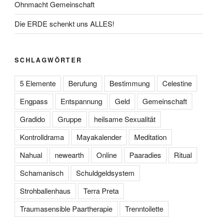
gewählt
werden
Ohnmacht Gemeinschaft
werden
Die ERDE schenkt uns ALLES!
SCHLAGWÖRTER
5 Elemente
Berufung
Bestimmung
Celestine
Engpass
Entspannung
Geld
Gemeinschaft
Gradido
Gruppe
heilsame Sexualität
Kontrolldrama
Mayakalender
Meditation
Nahual
newearth
Online
Paaradies
Ritual
Schamanisch
Schuldgeldsystem
Strohballenhaus
Terra Preta
Traumasensible Paartherapie
Trenntoilette