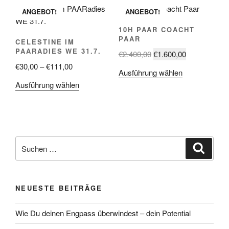
Die
ANGEBOT!
ANGEBOT!
Optionen
können
10H PAAR COACHT
PAAR
auf
CELESTINE IM
PAARADIES WE 31.7.
der
Ursprünglicher
Aktueller
€
2.400,00
€
1.600,00
Produktseite
Preisspanne:
Preis
Preis
€
30,00
–
€
111,00
Dieses
Ausführung wählen
gewählt
€30,00
war:
ist:
Dieses
Produkt
Ausführung wählen
werden
bis
€2.400,00
€1.600,00.
Produkt
weist
€111,00
weist
mehrere
mehrere
Varianten
Varianten
auf.
Suche
auf.
Die
Suche
nach:
Die
Optionen
Optionen
können
können
auf
NEUESTE BEITRÄGE
auf
der
der
Produktseite
Wie Du deinen Engpass überwindest – dein Potential
Produktseite
gewählt