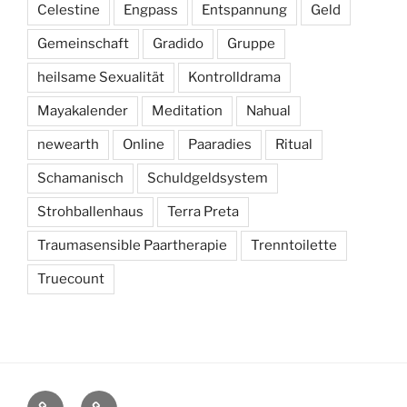
Celestine
Engpass
Entspannung
Geld
Gemeinschaft
Gradido
Gruppe
heilsame Sexualität
Kontrolldrama
Mayakalender
Meditation
Nahual
newearth
Online
Paaradies
Ritual
Schamanisch
Schuldgeldsystem
Strohballenhaus
Terra Preta
Traumasensible Paartherapie
Trenntoilette
Truecount
Facebook
Xing