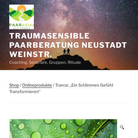
Zum
Inhalt
springen
TRAUMASENSIBLE
PAARBERATUNG NEUSTADT
WEINSTR.
Coaching, Seminare, Gruppen, Rituale
Shop
/
Onlineprodukte
/ Trance: „Ein Schlimmes Gefühl
Transformieren“
🔍