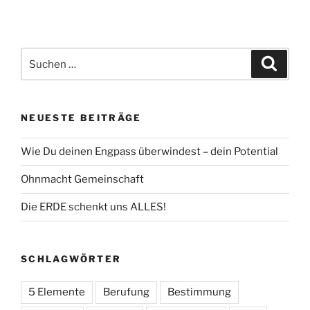
weist
mehrere
Varianten
Suche
auf.
Suche
nach:
Die
Optionen
können
NEUESTE BEITRÄGE
auf
der
Wie Du deinen Engpass überwindest – dein Potential
Produktseite
gewählt
Ohnmacht Gemeinschaft
werden
Die ERDE schenkt uns ALLES!
SCHLAGWÖRTER
5 Elemente
Berufung
Bestimmung