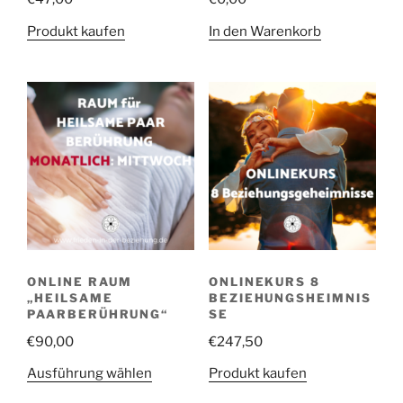
Produkt kaufen
In den Warenkorb
ONLINE RAUM
ONLINEKURS 8
„HEILSAME
BEZIEHUNGSHEIMNIS
PAARBERÜHRUNG“
SE
€
90,00
€
247,50
Dieses
Ausführung wählen
Produkt kaufen
Produkt