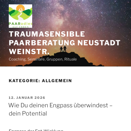
Zum
Inhalt
springen
TRAUMASENSIBLE
PAARBERATUNG NEUSTADT
WEINSTR.
Coaching, Seminare, Gruppen, Rituale
KATEGORIE:
ALLGEMEIN
VERÖFFENTLICHT
12. JANUAR 2026
AM
Wie Du deinen Engpass überwindest –
dein Potential