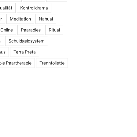
alität
Kontrolldrama
r
Meditation
Nahual
Online
Paaradies
Ritual
h
Schuldgeldsystem
aus
Terra Preta
le Paartherapie
Trenntoilette