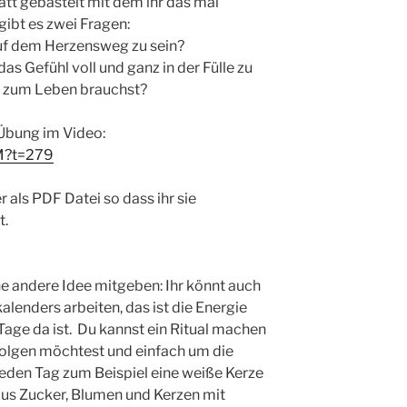
latt gebastelt mit dem ihr das mal
ibt es zwei Fragen:
auf dem Herzensweg zu sein?
das Gefühl voll und ganz in der Fülle zu
du zum Leben brauchst?
 Übung im Video:
M?t=279
r als PDF Datei so dass ihr sie
t.
e andere Idee mitgeben: Ihr könnt auch
lenders arbeiten, das ist die Energie
Tage da ist. Du kannst ein Ritual machen
lgen möchtest und einfach um die
jeden Tag zum Beispiel eine weiße Kerze
aus Zucker, Blumen und Kerzen mit