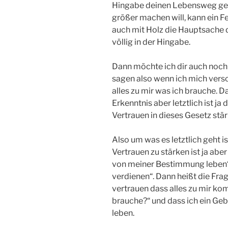
Hingabe deinen Lebensweg gest
größer machen will, kann ein Fe
auch mit Holz die Hauptsache 
völlig in der Hingabe.
Dann möchte ich dir auch noc
sagen also wenn ich mich vers
alles zu mir was ich brauche. D
Erkenntnis aber letztlich ist ja
Vertrauen in dieses Gesetz stä
Also um was es letztlich geht i
Vertrauen zu stärken ist ja abe
von meiner Bestimmung leben“
verdienen“. Dann heißt die Frage
vertrauen dass alles zu mir k
brauche?“ und dass ich ein Gebu
leben.