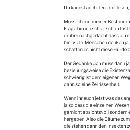
Du kannst auch den Text lesen, 
Muss ich mit meiner Bestimmu
Frage bin ich schier schon fast 
drüber nachgedacht dass ich
bin. Viele Menschen denken ja
schaffen es nicht diese Hürde
Der Gedanke „ich muss dann ja
beziehungsweise die Existenza
schwierig ist dem eigenen Weg 
dann so eine Zerrissenheit.
Wenn ihr euch jetzt was das an
ja so dass die einzelnen Wesen
garnicht absichtsvoll sondern 
hergeben. Also die Bäume zum 
die stehen dann den Insekten 