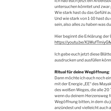
Ich hab euch jetzt ein Arbeitsb
untersuchen könntet und zwar g
Wie stark hast du das Gefühl 
Und wie stark von 1-10 hast du 
sein, also alles zu haben was 
Hier beginnt die Erklärung der
https://youtu.be/X1WufTmiyG
Ich gebe euch jetzt diese Blätte
ausdrucken und ausfüllen könn
Ritual für deine Wegöffnung
:
Dann möchte ich euch noch ein
mit der Energie „EE“ des Mayaka
des weißen Weges, die alle 20 
wenn du deinem Herzensweg fo
Wegöffnung bitten, in dem du 
anzündest und vielleicht auch 