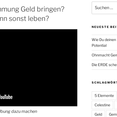
Suche
mmung Geld bringen?
nach:
enn sonst leben?
NEUESTE BE
Wie Du deinen 
Potential
Ohnmacht Gem
Die ERDE sche
SCHLAGWÖR
5 Elemente
Celestine
 Übung dazu machen
Geld
Geme