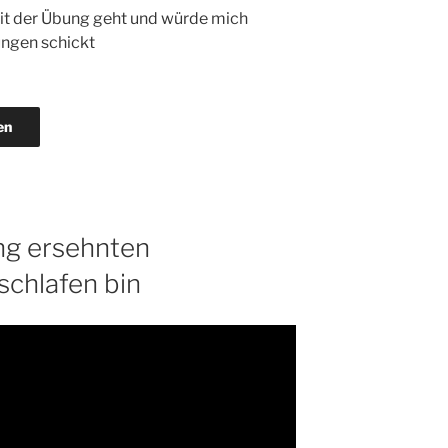
mit der Übung geht und würde mich
ungen schickt
en
ng ersehnten
schlafen bin