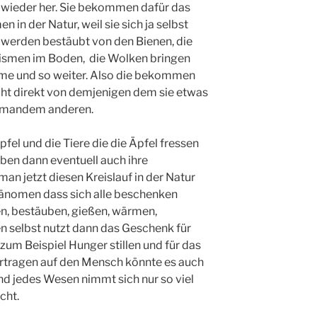
h wieder her. Sie bekommen dafür das
n in der Natur, weil sie sich ja selbst
werden bestäubt von den Bienen, die
nismen im Boden, die Wolken bringen
rme und so weiter. Also die bekommen
cht direkt von demjenigen dem sie etwas
emandem anderen.
fel und die Tiere die die Äpfel fressen
ben dann eventuell auch ihre
an jetzt diesen Kreislauf in der Natur
hänomen dass sich alle beschenken
n, bestäuben, gießen, wärmen,
n selbst nutzt dann das Geschenk für
zum Beispiel Hunger stillen und für das
tragen auf den Mensch könnte es auch
d jedes Wesen nimmt sich nur so viel
cht.