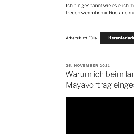
Ich bin gespannt wie es euch 
freuen wenn ihr mir Rückmeld
Herunterlad
Arbeitsblatt Fülle
VERÖFFENTLICHT
25. NOVEMBER 2021
AM
Warum ich beim la
Mayavortrag einge