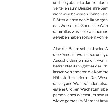
und sie geben die dann einfac
Verteilen zum Beispiel ihre Same
nicht weg bewegen können sie 
Blätter dienen den Mikroorga
das Wasser, die Sonne die Wä
dann alles was sie brauchen ni
gegeben haben sondern von j
Also der Baum schenkt seine Äp
die können davon leben und ge
Ausscheidungen her d.h. wenn m
betrachtet dann gibt es das P
lassen von anderen die komme
Nährstoffen liefern… Das Wese
das eigene Wohlbefinden, also 
eigene Größen Wachstum, über
persönliches Wachstum sein un
wie es gerade im Moment brau