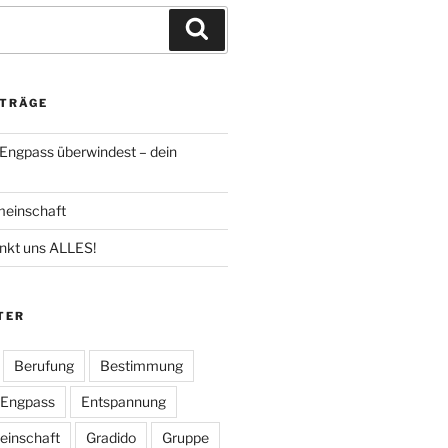
Suchen
ITRÄGE
Engpass überwindest – dein
einschaft
nkt uns ALLES!
TER
Berufung
Bestimmung
Engpass
Entspannung
inschaft
Gradido
Gruppe