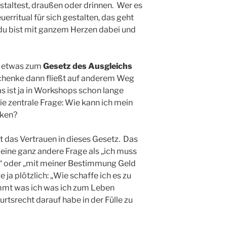
altest, draußen oder drinnen. Wer es
uerritual für sich gestalten, das geht
du bist mit ganzem Herzen dabei und
h etwas zum
Gesetz des Ausgleichs
chenke dann fließt auf anderem Weg
as ist ja in Workshops schon lange
 die zentrale Frage: Wie kann ich mein
rken?
st das Vertrauen in dieses Gesetz. Das
r eine ganz andere Frage als „ich muss
 oder „mit meiner Bestimmung Geld
 ja plötzlich: „Wie schaffe ich es zu
ommt was ich was ich zum Leben
rtsrecht darauf habe in der Fülle zu