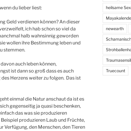
wenn du lieber liest:
heilsame Sexu
Mayakalende
ng Geld verdienen können? An dieser
verzweifelt, ich hab schon so viel da
newearth
 manchmal halb wahnsinnig geworden
Schamanisc
 sie wollen ihre Bestimmung leben und
 zu stemmen.
Strohballenh
Traumasensib
 davon auch leben können,
ngst ist dann so groß dass es auch
Truecount
des Herzens weiter zu folgen. Das ist
geht einmal die Natur anschaut da ist es
 sich gegenseitig ja quasi beschenken,
einfach das was sie produzieren
Beispiel produzieren Laub und Früchte,
zur Verfügung, den Menschen, den Tieren